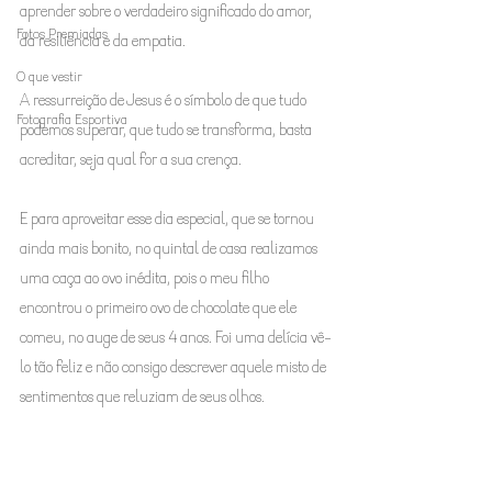
aprender sobre o verdadeiro significado do amor, 
Fotos Premiadas
da resiliência e da empatia. 
O que vestir
A ressurreição de Jesus é o símbolo de que tudo 
Fotografia Esportiva
podemos superar, que tudo se transforma, basta 
acreditar, seja qual for a sua crença.
E para aproveitar esse dia especial, que se tornou 
ainda mais bonito, no quintal de casa realizamos 
uma caça ao ovo inédita, pois o meu filho 
encontrou o primeiro ovo de chocolate que ele 
comeu, no auge de seus 4 anos. Foi uma delícia vê-
lo tão feliz e não consigo descrever aquele misto de 
sentimentos que reluziam de seus olhos.