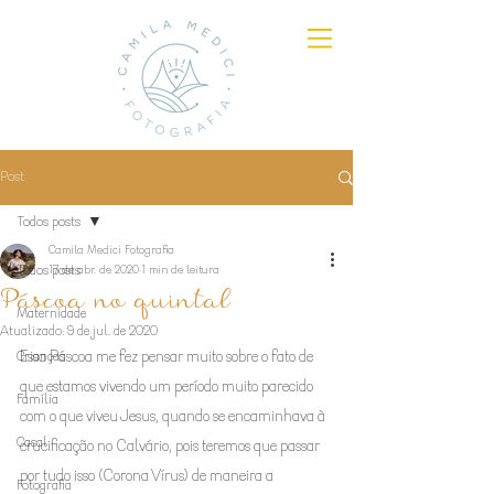
Post
Todos posts
Camila Medici Fotografia
Todos posts
17 de abr. de 2020
1 min de leitura
Páscoa no quintal
Maternidade
Atualizado:
9 de jul. de 2020
Crianças
Essa Páscoa me fez pensar muito sobre o fato de 
que estamos vivendo um período muito parecido 
Família
com o que viveu Jesus, quando se encaminhava à 
Casal
crucificação no Calvário, pois teremos que passar 
por tudo isso (Corona Vírus) de maneira a 
Fotografia