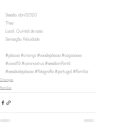
Sessão: abri/2020 
Theo 
Local: Quintal de casa 
Sensação: Felicidade  
#páscoa
#criança
#ovodepáscoa
#caçaaoovo
#covid19
#coronavírus
#sessãoinfantil
#sessãodepáscoa
#fotografia
#portugal
#família
Crianças
Família