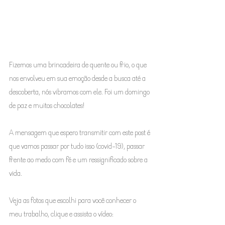
Fizemos uma brincadeira de quente ou frio, o que 
nos envolveu em sua emoção desde a busca até a 
descoberta, nós vibramos com ele. Foi um domingo 
de paz e muitos chocolates! 
A mensagem que espero transmitir com este post é 
que vamos passar por tudo isso (covid-19), passar 
frente ao medo com fé e um ressignificado sobre a 
vida. 
Veja as fotos que escolhi para você conhecer o 
meu trabalho, clique e assista o vídeo: