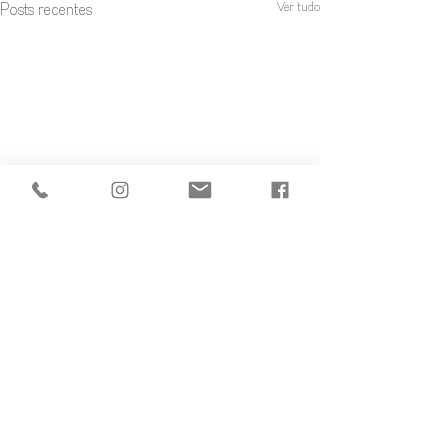
Ver tudo
Posts recentes
3 comentários
Significados