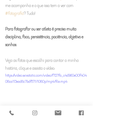
me acompanha e o que isso tem a ver com 
#fotografia
? Tudo!
Para fotografar ou ser atleta é preciso muita 
disciplina, foco, persistência, paciência, objetivo e 
sonhos
.
Veja as fotos que escolhi para contar a minha 
história, clique e assista o vídeo:
https://video.wixstatic.com/video/f727fa_c4d960e00f404
08ca113ead8c7bdf571/1080p/mp4/file.mp4
#sessãofotográfica
#sessãofotos
#camilamedici