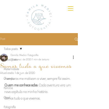
Post
Todos posts
Camila Medici Fotografia
Todos posts
27 de mai. de 2020
1 min de leitura
Somos tudo o que vivemos
Maternidade
Atualizado:
1 de jun. de 2020
Crianças
Aventuras me motivam a viver, sempre foi assim.
Quem me conhece sabe:
 Cada aventura vira um 
Família
novo capítulo na minha história.
Casal
Somos tudo o que vivemos.
Fotografia