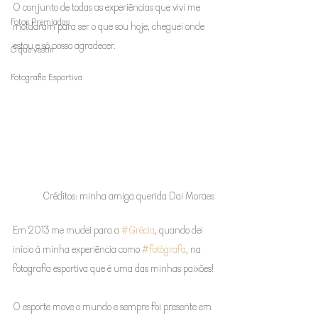
O conjunto de todas as experiências que vivi me 
Fotos Premiadas
moldaram para ser o que sou hoje, cheguei onde 
estou e só posso agradecer.
O que vestir
Fotografia Esportiva
Créditos: minha amiga querida Dai Moraes
Em 2013 me mudei para a 
#Grécia
, quando dei 
início à minha experiência como 
#fotógrafa
, na 
fotografia esportiva que é uma das minhas paixões!
O esporte move o mundo e sempre foi presente em 