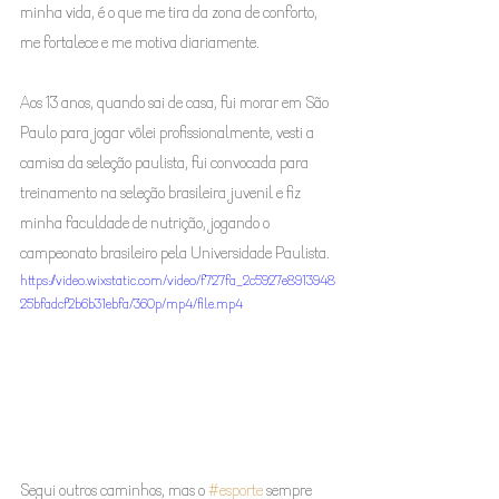
minha vida, é o que me tira da zona de conforto, 
me fortalece e me motiva diariamente.
Aos 13 anos, quando sai de casa, fui morar em São 
Paulo para jogar vôlei profissionalmente, vesti a 
camisa da seleção paulista, fui convocada para 
treinamento na seleção brasileira juvenil e fiz 
minha faculdade de nutrição, jogando o 
campeonato brasileiro pela Universidade Paulista. 
https://video.wixstatic.com/video/f727fa_2c5927e8913948
25bfadcf2b6b31ebfa/360p/mp4/file.mp4
Segui outros caminhos, mas o 
#esporte
 sempre 