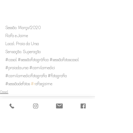
Sessão: Março/2020  
Rafa e Jaime
Local: Praia da Ursa
Sensação: Superação   
#c
asal 
#sessãofotográfica
#sessãofotosc
asal 
#p
raiadaursa 
#camilamedici
#camilamedicifotografia
#fotografia
#sessãodefotos
#r
afaejaime 
Casal