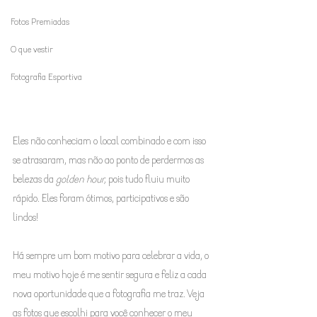
Fotos Premiadas
O que vestir
Fotografia Esportiva
Eles não conheciam o local combinado e com isso 
se atrasaram, mas não ao ponto de perdermos as 
belezas da 
golden hour,
 pois tudo fluiu muito 
rápido. Eles foram ótimos, participativos e são 
lindos!
Há sempre um bom motivo para celebrar a vida, o 
meu motivo hoje é me sentir segura e feliz a cada 
nova oportunidade que a fotografia me traz. Veja 
as fotos que escolhi para você conhecer o meu 