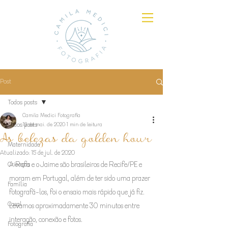
Post
Todos posts
Camila Medici Fotografia
Todos posts
12 de mai. de 2020
1 min de leitura
As belezas da golden hour
Maternidade
Atualizado:
15 de jul. de 2020
Crianças
A Rafa e o Jaime são brasileiros de Recife/PE e 
moram em Portugal, além de ter sido uma prazer 
Família
fotografá-los, foi o ensaio mais rápido que já fiz. 
Casal
Levamos aproximadamente 30 minutos entre 
interação, conexão e fotos.
Fotografia