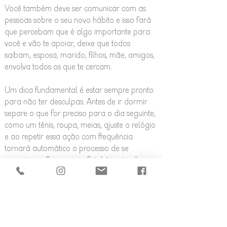
Você também deve ser comunicar com as
pessoas sobre o seu novo hábito e isso fará
que percebam que é algo importante para
você e vão te apoiar, deixe que todos
saibam, esposa, marido, filhos, mãe, amigos,
envolva todos os que te cercam.
Um dica fundamental é estar sempre pronto
para não ter desculpas. Antes de ir dormir
separe o que for preciso para o dia seguinte,
como um tênis, roupa, meias, ajuste o relógio
e ao repetir essa ação com frequência
tornará automático o processo de se
organizar e fazer o que foi determinado,
não deixando margem para a preguiça.
E no mais, confie que você é capaz, anote a
evolução do seu hábito para ficar ainda mais
claro o quanto é possível, seja qual for, seja